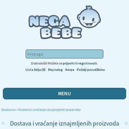
Dobrodošli! Možete se
prijaviti
ili
registrovati
.
Lista želja (0)
Moj nalog
Korpa
Pošalji porudžbinu
MENU
Naslovna
»
Dostava i vraćanje iznajmljenih proizvoda
Dostava i vraćanje iznajmljenih proizvoda