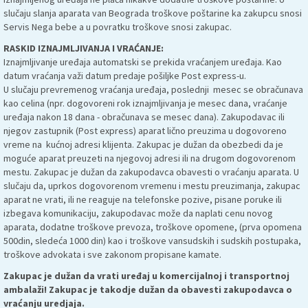
slučaju slanja aparata van Beograda troškove poštarine ka zakupcu snosi
Servis Nega bebe a u povratku troškove snosi zakupac.
RASKID IZNAJMLJIVANJA I VRAĆANJE:
Iznajmljivanje uređaja automatski se prekida vraćanjem uređaja. Kao
datum vraćanja važi datum predaje pošiljke Post express-u.
U slučaju prevremenog vraćanja uređaja, poslednji mesec se obračunava
kao celina (npr. dogovoreni rok iznajmljivanja je mesec dana, vraćanje
uređaja nakon 18 dana - obračunava se mesec dana). Zakupodavac ili
njegov zastupnik (Post express) aparat lično preuzima u dogovoreno
vreme na kućnoj adresi klijenta. Zakupac je dužan da obezbedi da je
moguće aparat preuzeti na njegovoj adresi ili na drugom dogovorenom
mestu. Zakupac je dužan da zakupodavca obavesti o vraćanju aparata. U
slučaju da, uprkos dogovorenom vremenu i mestu preuzimanja, zakupac
aparat ne vrati, ili ne reaguje na telefonske pozive, pisane poruke ili
izbegava komunikaciju, zakupodavac može da naplati cenu novog
aparata, dodatne troškove prevoza, troškove opomene, (prva opomena
500din, sledeća 1000 din) kao i troškove vansudskih i sudskih postupaka,
troškove advokata i sve zakonom propisane kamate.
Zakupac je dužan da vrati uređaj u komercijalnoj i transportnoj
ambalaži! Zakupac je takodje dužan da obavesti zakupodavca o
vraćanju uredjaja.