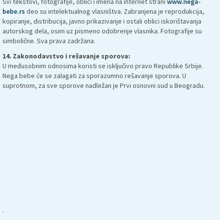
Svi tekstovi, fotografije, oblici i imena na internet strani
www.nega-
bebe.rs
deo su intelektualnog vlasništva. Zabranjena je reprodukcija,
kopiranje, distribucija, javno prikazivanje i ostali oblici iskorištavanja
autorskog dela, osim uz pismeno odobrenje vlasnika. Fotografije su
simbolične. Sva prava zadržana.
14. Zakonodavstvo i rešavanje sporova:
U međusobnim odnosima koristi se isključivo pravo Republike Srbije.
Nega bebe će se zalagati za sporazumno rešavanje sporova. U
suprotnom, za sve sporove nadležan je Prvi osnovni sud u Beogradu.
.