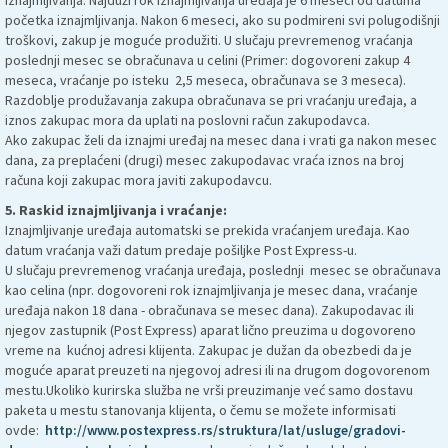
početka iznajmljivanja. Nakon 6 meseci, ako su podmireni svi polugodišnji
troškovi, zakup je moguće produžiti. U slučaju prevremenog vraćanja
poslednji mesec se obračunava u celini (Primer: dogovoreni zakup 4
meseca, vraćanje po isteku 2,5 meseca, obračunava se 3 meseca).
Razdoblje produžavanja zakupa obračunava se pri vraćanju uređaja, a
iznos zakupac mora da uplati na poslovni račun zakupodavca.
Ako zakupac želi da iznajmi uređaj na mesec dana i vrati ga nakon mesec
dana, za preplaćeni (drugi) mesec zakupodavac vraća iznos na broj
računa koji zakupac mora javiti zakupodavcu.
5. Raskid iznajmljivanja i vraćanje:
Iznajmljivanje uređaja automatski se prekida vraćanjem uređaja. Kao
datum vraćanja važi datum predaje pošiljke Post Express-u.
U slučaju prevremenog vraćanja uređaja, poslednji mesec se obračunava
kao celina (npr. dogovoreni rok iznajmljivanja je mesec dana, vraćanje
uređaja nakon 18 dana - obračunava se mesec dana). Zakupodavac ili
njegov zastupnik (Post Express) aparat lično preuzima u dogovoreno
vreme na kućnoj adresi klijenta. Zakupac je dužan da obezbedi da je
moguće aparat preuzeti na njegovoj adresi ili na drugom dogovorenom
mestu.Ukoliko kurirska služba ne vrši preuzimanje već samo dostavu
paketa u mestu stanovanja klijenta, o čemu se možete informisati
ovde:
http://www.postexpress.rs/struktura/lat/usluge/gradovi-