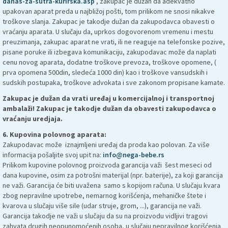
danas-za-sutra-kurirska.asp
, zakupac je dužan da adekvatno
upakovan aparat preda u najbližoj pošti, tom prilikom ne snosi nikakve
troškove slanja. Zakupac je takodje dužan da zakupodavca obavesti o
vraćanju aparata. U slučaju da, uprkos dogovorenom vremenu i mestu
preuzimanja, zakupac aparat ne vrati, ili ne reaguje na telefonske pozive,
pisane poruke ili izbegava komunikaciju, zakupodavac može da naplati
cenu novog aparata, dodatne troškove prevoza, troškove opomene, (
prva opomena 500din, sledeća 1000 din) kao i troškove vansudskih i
sudskih postupaka, troškove advokata i sve zakonom propisane kamate.
Zakupac je dužan da vrati uređaj u komercijalnoj i transportnoj
ambalaži! Zakupac je takodje dužan da obavesti zakupodavca o
vraćanju uredjaja.
6. Kupovina polovnog aparata:
Zakupodavac može iznajmljeni uređaj da proda kao polovan. Za više
informacija pošaljite svoj upit na:
info@nega-bebe.rs
Prilikom kupovine polovnog proizvoda garancija važi šest meseci od
dana kupovine, osim za potrošni materijal (npr. baterije), za koji garancija
ne važi. Garancija će biti uvažena samo s kopijom računa. U slučaju kvara
zbog nepravilne upotrebe, nemarnog korišćenja, mehaničke štete i
kvarova u slučaju više sile (udar struje, grom, ...), garancija ne važi.
Garancija takodje ne važi u slučaju da su na proizvodu vidljivi tragovi
zahvata drugih neopunomoćenih osoba, u slučaju nepravilnog korišćenja