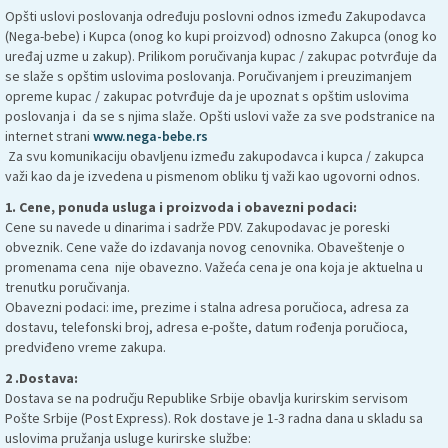
Opšti uslovi poslovanja određuju poslovni odnos između Zakupodavca
(Nega-bebe) i Kupca (onog ko kupi proizvod) odnosno Zakupca (onog ko
uređaj uzme u zakup). Prilikom poručivanja kupac / zakupac potvrđuje da
se slaže s opštim uslovima poslovanja. Poručivanjem i preuzimanjem
opreme kupac / zakupac potvrđuje da je upoznat s opštim uslovima
poslovanja i da se s njima slaže. Opšti uslovi važe za sve podstranice na
internet strani
www.nega-bebe.rs
Za svu komunikaciju obavljenu između zakupodavca i kupca / zakupca
važi kao da je izvedena u pismenom obliku tj važi kao ugovorni odnos.
1. Cene, ponuda usluga i proizvoda i obavezni podaci:
Cene su navede u dinarima i sadrže PDV. Zakupodavac je poreski
obveznik. Cene važe do izdavanja novog cenovnika. Obaveštenje o
promenama cena nije obavezno. Važeća cena je ona koja je aktuelna u
trenutku poručivanja.
Obavezni podaci: ime, prezime i stalna adresa poručioca, adresa za
dostavu, telefonski broj, adresa e-pošte, datum rođenja poručioca,
predviđeno vreme zakupa.
2 .Dostava:
Dostava se na području Republike Srbije obavlja kurirskim servisom
Pošte Srbije (Post Express). Rok dostave je 1-3 radna dana u skladu sa
uslovima pružanja usluge kurirske službe: