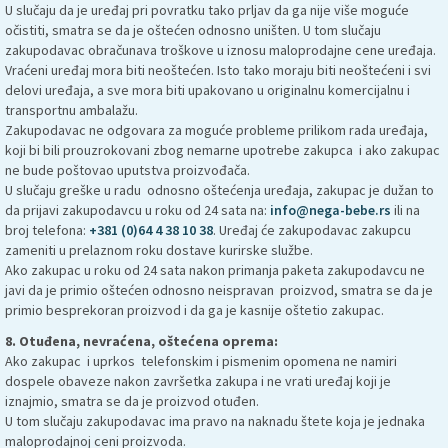
U slučaju da je uređaj pri povratku tako prljav da ga nije više moguće
očistiti, smatra se da je oštećen odnosno uništen. U tom slučaju
zakupodavac obračunava troškove u iznosu maloprodajne cene uređaja.
Vraćeni uređaj mora biti neoštećen. Isto tako moraju biti neoštećeni i svi
delovi uređaja, a sve mora biti upakovano u originalnu komercijalnu i
transportnu ambalažu.
Zakupodavac ne odgovara za moguće probleme prilikom rada uređaja,
koji bi bili prouzrokovani zbog nemarne upotrebe zakupca i ako zakupac
ne bude poštovao uputstva proizvođača.
U slučaju greške u radu odnosno oštećenja uređaja, zakupac je dužan to
da prijavi zakupodavcu u roku od 24 sata na:
info@nega-bebe.rs
ili na
broj telefona:
+381 (0)64 4 38 10 38
. Uređaj će zakupodavac zakupcu
zameniti u prelaznom roku dostave kurirske službe.
Ako zakupac u roku od 24 sata nakon primanja paketa zakupodavcu ne
javi da je primio oštećen odnosno neispravan proizvod, smatra se da je
primio besprekoran proizvod i da ga je kasnije oštetio zakupac.
8. Otuđena, nevraćena, oštećena oprema:
Ako zakupac i uprkos telefonskim i pismenim opomena ne namiri
dospele obaveze nakon završetka zakupa i ne vrati uređaj koji je
iznajmio, smatra se da je proizvod otuđen.
U tom slučaju zakupodavac ima pravo na naknadu štete koja je jednaka
maloprodajnoj ceni proizvoda.