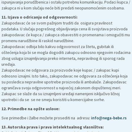
ispunjavanja porudžbenica i ostalu potrebnu komunikaciju. Podaci kupca /
zakupca ni u kom slučaju neće biti predati neopunomoćenim osobama.
11. Izjava o odricanju od odgovornosti:
Zakupodavac će se svom pažnjom truditi da osigura pravilnost
podataka. U slučaju pogrešnog objavljivanja cena ili svojstava proizvoda
zakupodavac će kupca / zakupca obavestiti o promenama i omogućiti mu
promenu narudžbine ili raskid narudžbine.
Zakupodavac odbija bilo kakvu odgovornost za štetu, gubitak ili
oštećenja koja bi se mogla dogoditi zakupcu odnosno njegovim rođacima
zbog usluga iznajmljivanja preko interneta, nepravilnog ili sporog rada
uređaja.
Zakupodavac ne odgovara za proizvode koje kupac / zakupac kupi
odnosno iznajmi. Isto tako, zakupodavac ne odgovara za oštećenja koja
su posledica nepravilne upotrebe proizvoda ili ambalaže. Zakupodavac
ograničava svoju odgovornost u najvećoj zakonom dopuštenoj meri.
Zakupac se slaže da su iznajmljeni uređaji namenjeni isključivo ličnoj
upotrebi i da se se ne smeju koristiti u komercijalne svrhe.
12. Primedbe na opšte uslove:
Sve primedbe i žalbe možete prosediti na adresu:
info@nega-bebe.rs
13. Autorska prava i prava intelektualnog vlasništva: