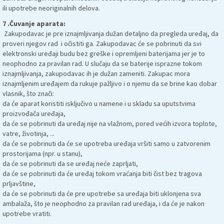
ili upotrebe neoriginalnih delova.
7 .Čuvanje aparata:
Zakupodavac je pre iznajmljivanja dužan detaljno da pregleda uređaj, da
proveri njegov rad i očistiti ga. Zakupodavac će se pobrinuti da svi
elektronski uređaji budu bez greške i opremljeni baterijama jer je to
neophodno za pravilan rad. U slučaju da se baterije isprazne tokom
iznajmljivanja, zakupodavac ih je dužan zameniti. Zakupac mora
iznajmljenim uređajem da rukuje pažljivo i o njemu da se brine kao dobar
vlasnik, što znači:
da će aparat koristiti isključivo u namene i u skladu sa uputstvima
proizvođača uređaja,
da će se pobrinuti da uređaj nije na vlažnom, pored većih izvora toplote,
vatre, životinja, ...
da će se pobrinuti da će se upotreba uređaja vršiti samo u zatvorenim
prostorijama (npr. u stanu),
da će se pobrinuti da se uređaj neće zaprljati,
da će se pobrinuti da će uređaj tokom vraćanja biti čist bez tragova
prljavštine,
da će se pobrinuti da će pre upotrebe sa uređaja biti uklonjena sva
ambalaža, što je neophodno za pravilan rad uređaja, i da će je nakon
upotrebe vratiti.