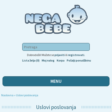
Dobrodošli! Možete se
prijaviti
ili
registrovati
.
Lista želja (0)
Moj nalog
Korpa
Pošalji porudžbinu
MENU
Naslovna
»
Uslovi poslovanja
Uslovi poslovanja