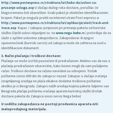
http://www.postexpress.rs/struktura/lat/kako-da/uslovi-za-
pruzanje-usluga.asp
U slučaju dužeg roka dostave, poručilac će
blagovremeno biti obavešten. Svaki paket je obeležen identifikacionim
brojem. Paket je moguće pratiti na internet strani Post express-a:
http://www.postexpress.rs/struktura/lat/aplikacije/alati/track-and-
trace.asp
Kupac / zakupac potpisom pri primanju paketa od kurirske
službe (Opšti uslovi objavljeni su na
www.nega-bebe.rs
) potvrđuje da se
slaže s opštim uslovima zakupodavca. Zakupodavac ili njegov
opunomoćenik (kurirski servis) od zakupca može da zahteva na uvid u
identifikacioni dokument.
3. Način plaćanja i troškovi dostave:
Plaćanje se može izvršiti pouzećem ili predračunom. Molimo vas da nas o
plaćanju predračunom obavestite, kako bismo mogli da vam pošaljemo
račun. Troškovi dostave na računu navedeni su odvojeno. Trošak
poštarine iznosi 600 din do zakupca i nazad. Zakupac u slučaju vraćanja
iznajmljenog uređaja ne plaća nikakve dodatne troškove poštarine
ukoliko je iz Beograda. Zakupci naših uređaja kojima pakete šaljemo van
Beograda plaćaju poštarinu vraćanja aparata kurirskoj službi (trošak
dostave paketa do Zakupca snosi servis Nega bebe)
U sedištu zakupodavca ne postoji prodavnica aparata niti
maloprodajnog materijala.