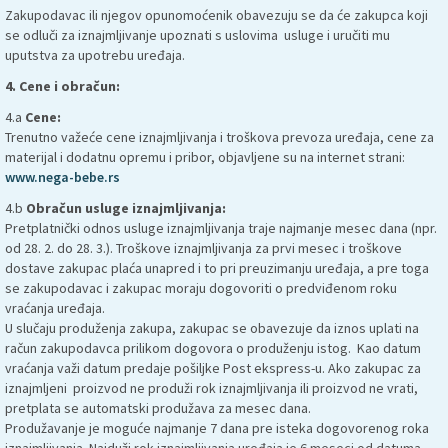
Zakupodavac ili njegov opunomoćenik obavezuju se da će zakupca koji
se odluči za iznajmljivanje upoznati s uslovima usluge i uručiti mu
uputstva za upotrebu uređaja.
4. Cene i obračun:
4.a
Cene:
Trenutno važeće cene iznajmljivanja i troškova prevoza uređaja, cene za
materijal i dodatnu opremu i pribor, objavljene su na internet strani:
www.nega-bebe.rs
4.b
Obračun usluge iznajmljivanja:
Pretplatnički odnos usluge iznajmljivanja traje najmanje mesec dana (npr.
od 28. 2. do 28. 3.). Troškove iznajmljivanja za prvi mesec i troškove
dostave zakupac plaća unapred i to pri preuzimanju uređaja, a pre toga
se zakupodavac i zakupac moraju dogovoriti o predviđenom roku
vraćanja uređaja.
U slučaju produženja zakupa, zakupac se obavezuje da iznos uplati na
račun zakupodavca prilikom dogovora o produženju istog. Kao datum
vraćanja važi datum predaje pošiljke Post ekspress-u. Ako zakupac za
iznajmljeni proizvod ne produži rok iznajmljivanja ili proizvod ne vrati,
pretplata se automatski produžava za mesec dana.
Produžavanje je moguće najmanje 7 dana pre isteka dogovorenog roka
iznajmljivanja. Najduži rok iznajmljivanja uređaja je 6 meseci od datuma