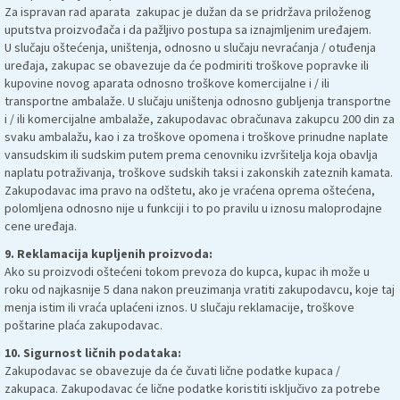
Za ispravan rad aparata zakupac je dužan da se pridržava priloženog
uputstva proizvođača i da pažljivo postupa sa iznajmljenim uređajem.
U slučaju oštećenja, uništenja, odnosno u slučaju nevraćanja / otuđenja
uređaja, zakupac se obavezuje da će podmiriti troškove popravke ili
kupovine novog aparata odnosno troškove komercijalne i / ili
transportne ambalaže. U slučaju uništenja odnosno gubljenja transportne
i / ili komercijalne ambalaže, zakupodavac obračunava zakupcu 200 din za
svaku ambalažu, kao i za troškove opomena i troškove prinudne naplate
vansudskim ili sudskim putem prema cenovniku izvršitelja koja obavlja
naplatu potraživanja, troškove sudskih taksi i zakonskih zateznih kamata.
Zakupodavac ima pravo na odštetu, ako je vraćena oprema oštećena,
polomljena odnosno nije u funkciji i to po pravilu u iznosu maloprodajne
cene uređaja.
9. Reklamacija kupljenih proizvoda:
Ako su proizvodi oštećeni tokom prevoza do kupca, kupac ih može u
roku od najkasnije 5 dana nakon preuzimanja vratiti zakupodavcu, koje taj
menja istim ili vraća uplaćeni iznos. U slučaju reklamacije, troškove
poštarine plaća zakupodavac.
10. Sigurnost ličnih podataka:
Zakupodavac se obavezuje da će čuvati lične podatke kupaca /
zakupaca. Zakupodavac će lične podatke koristiti isključivo za potrebe