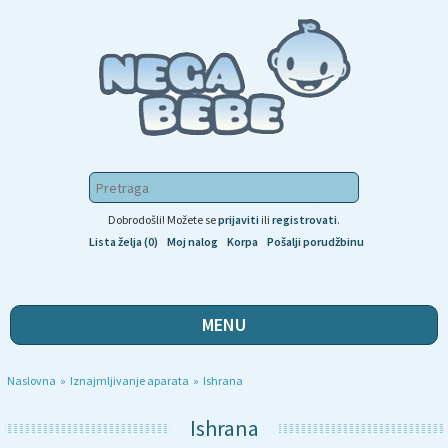
Dobrodošli! Možete se
prijaviti
ili
registrovati
.
Lista želja (0)
Moj nalog
Korpa
Pošalji porudžbinu
MENU
Naslovna
»
Iznajmljivanje aparata
»
Ishrana
Ishrana