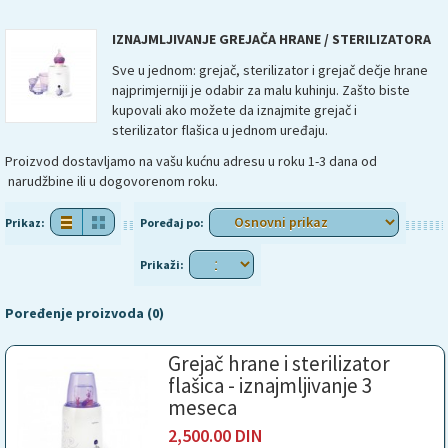
IZNAJMLJIVANJE GREJAČA HRANE / STERILIZATORA
Sve u jednom: grejač, sterilizator i grejač dečje hrane
najprimjerniji je odabir za malu kuhinju. Zašto biste
kupovali ako možete da iznajmite grejač i
sterilizator flašica u jednom uređaju.
Proizvod dostavljamo na vašu kućnu adresu u roku 1-3 dana od
narudžbine ili u dogovorenom roku.
Prikaz:
Poređaj po:
Prikaži:
Poređenje proizvoda (0)
Grejač hrane i sterilizator
flašica - iznajmljivanje 3
meseca
2,500.00 DIN